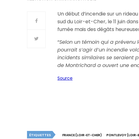
Un début d’incendie sur un rideau 
sud du Loir-et-Cher, le 11 juin d
fumée mais des dégâts heureusem
“
Selon un témoin qui a prévenu le
pourrait s’agir d’un incendie vol
incidents similaires se seraient
de Montrichard a ouvert une enqu
Source
ÉTIQUETTES
FRANCE (LOIR-ET-CHER)
PONTLEVOY (LOIR-