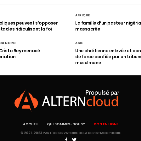
AFRIQUE
oliques peuvent s’opposer
La famille d’un pasteur nigéri
acles ridiculisant la foi
massacrée
 DU NORD
ASIE
Cristo Rey menacé
Une chrétienne enlevée et con
riation
de force confiée par un tribun
musulmane
ACCUEIL
QUI SOMMES-NOUS?
DON EN LIGNE
© 2021-2023 PAR L'OBSERVATOIRE DE LA CHRISTIANOPHOBIE