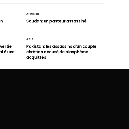
AFRIQUE
an
Soudan: un pasteur assassiné
ASIE
vertie
Pakistan: les assassins d’un couple
al à une
chrétien accusé de blasphème
acquittés