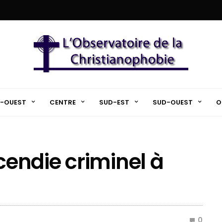
-OUEST
CENTRE
SUD-EST
SUD-OUEST
O
ncendie criminel à
0