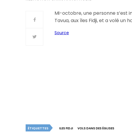
Mi-octobre, une personne s’est in
Tavua, aux îles Fidji, et a volé un
Source
ÉTIQUETTES
ILES FIDJI
VOLS DANS DES ÉGLISES