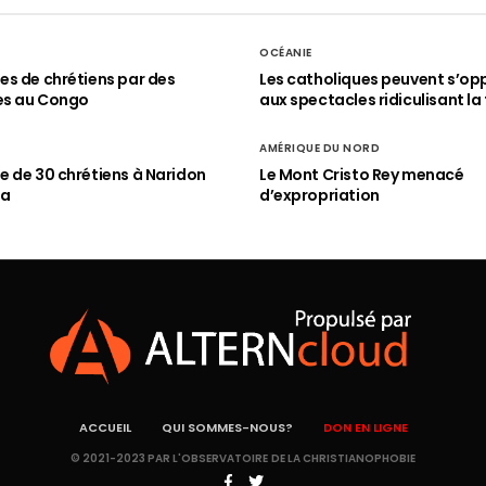
OCÉANIE
s de chrétiens par des
Les catholiques peuvent s’op
es au Congo
aux spectacles ridiculisant la 
AMÉRIQUE DU NORD
 de 30 chrétiens à Naridon
Le Mont Cristo Rey menacé
ia
d’expropriation
ACCUEIL
QUI SOMMES-NOUS?
DON EN LIGNE
© 2021-2023 PAR L'OBSERVATOIRE DE LA CHRISTIANOPHOBIE