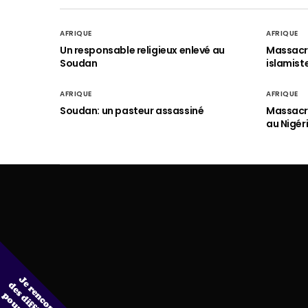
AFRIQUE
AFRIQUE
Un responsable religieux enlevé au
Massacre
Soudan
islamist
AFRIQUE
AFRIQUE
Soudan: un pasteur assassiné
Massacre
au Nigér