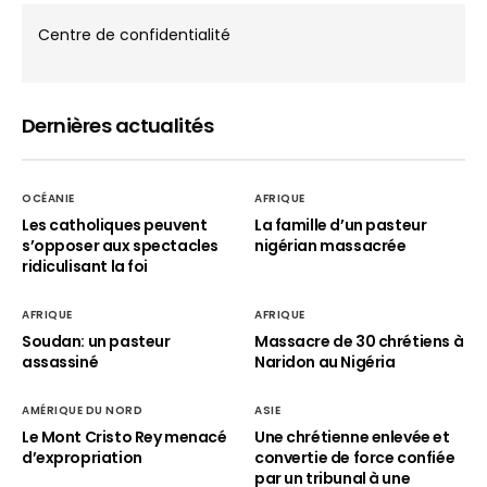
Centre de confidentialité
Dernières actualités
OCÉANIE
AFRIQUE
Les catholiques peuvent
La famille d’un pasteur
s’opposer aux spectacles
nigérian massacrée
ridiculisant la foi
AFRIQUE
AFRIQUE
Soudan: un pasteur
Massacre de 30 chrétiens à
assassiné
Naridon au Nigéria
AMÉRIQUE DU NORD
ASIE
Le Mont Cristo Rey menacé
Une chrétienne enlevée et
d’expropriation
convertie de force confiée
par un tribunal à une