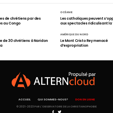
OCÉANIE
s de chrétiens par des
Les catholiques peuvent s’op
es au Congo
aux spectacles ridiculisant la 
AMÉRIQUE DU NORD
 de 30 chrétiens à Naridon
Le Mont Cristo Rey menacé
ia
d’expropriation
ACCUEIL
QUI SOMMES-NOUS?
DON EN LIGNE
© 2021-2023 PAR L'OBSERVATOIRE DE LA CHRISTIANOPHOBIE