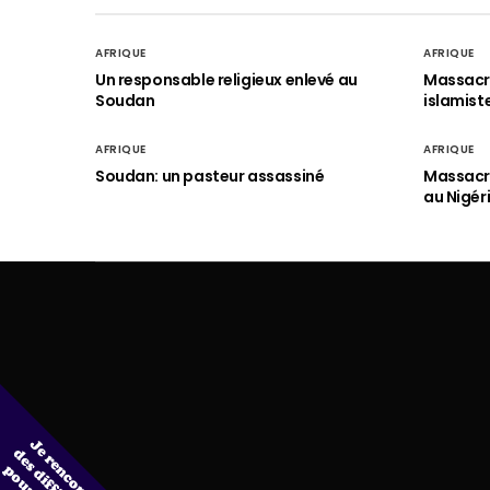
AFRIQUE
AFRIQUE
Un responsable religieux enlevé au
Massacre
Soudan
islamist
AFRIQUE
AFRIQUE
Soudan: un pasteur assassiné
Massacre
au Nigér