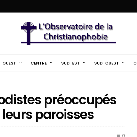
-OUEST
CENTRE
SUD-EST
SUD-OUEST
O
éthodistes préoccupés
e leurs paroisses
0