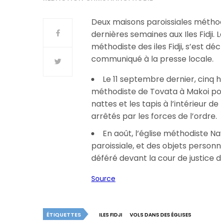
Deux maisons paroissiales méthodi
dernières semaines aux Iles Fidji. L
méthodiste des iles Fidji, s’est dé
communiqué à la presse locale.
Le 11 septembre dernier, cinq 
méthodiste de Tovata à Makoi pour
nattes et les tapis à l’intérieur d
arrêtés par les forces de l’ordre.
En août, l’église méthodiste Na
paroissiale, et des objets perso
déféré devant la cour de justice d
Source
ÉTIQUETTES
ILES FIDJI
VOLS DANS DES ÉGLISES