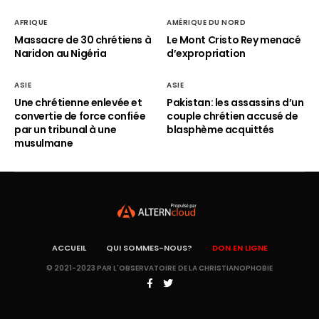
AFRIQUE
AMÉRIQUE DU NORD
Massacre de 30 chrétiens à
Le Mont Cristo Rey menacé
Naridon au Nigéria
d’expropriation
ASIE
ASIE
Une chrétienne enlevée et
Pakistan: les assassins d’un
convertie de force confiée
couple chrétien accusé de
par un tribunal à une
blasphème acquittés
musulmane
ACCUEIL
QUI SOMMES-NOUS?
DON EN LIGNE
© 2021-2023 PAR L'OBSERVATOIRE DE LA CHRISTIANOPHOBIE