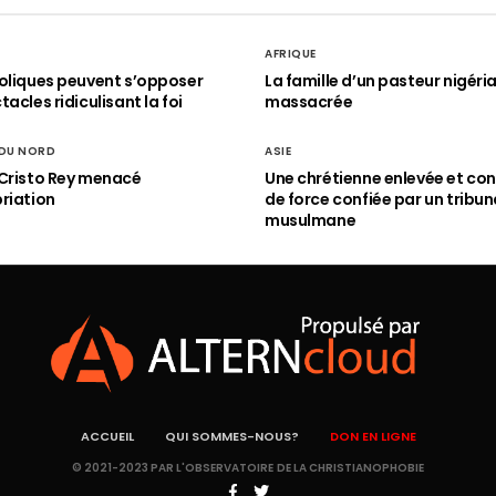
AFRIQUE
oliques peuvent s’opposer
La famille d’un pasteur nigéri
acles ridiculisant la foi
massacrée
 DU NORD
ASIE
Cristo Rey menacé
Une chrétienne enlevée et con
riation
de force confiée par un tribun
musulmane
ACCUEIL
QUI SOMMES-NOUS?
DON EN LIGNE
© 2021-2023 PAR L'OBSERVATOIRE DE LA CHRISTIANOPHOBIE