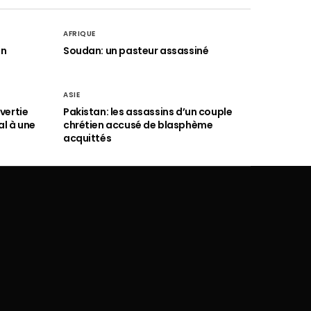
AFRIQUE
an
Soudan: un pasteur assassiné
ASIE
vertie
Pakistan: les assassins d’un couple
al à une
chrétien accusé de blasphème
acquittés