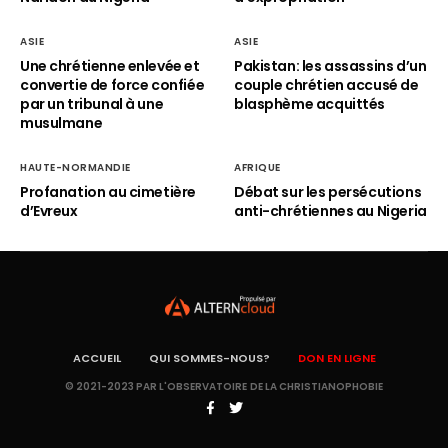
ASIE
ASIE
Une chrétienne enlevée et
Pakistan: les assassins d’un
convertie de force confiée
couple chrétien accusé de
par un tribunal à une
blasphème acquittés
musulmane
HAUTE-NORMANDIE
AFRIQUE
Profanation au cimetière
Débat sur les persécutions
d’Evreux
anti-chrétiennes au Nigeria
ACCUEIL
QUI SOMMES-NOUS?
DON EN LIGNE
© 2021-2023 PAR L'OBSERVATOIRE DE LA CHRISTIANOPHOBIE