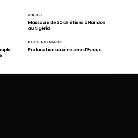
AFRIQUE
é
Massacre de 30 chrétiens à Naridon
au Nigéria
HAUTE-NORMANDIE
ouple
Profanation au cimetière d’Evreux
e