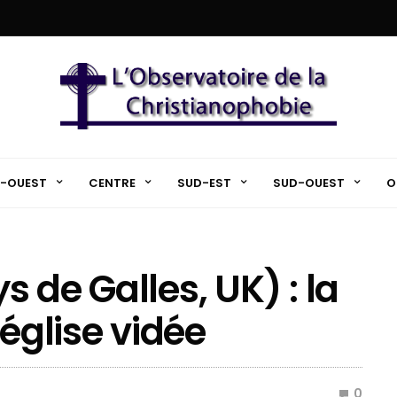
-OUEST
CENTRE
SUD-EST
SUD-OUEST
O
 de Galles, UK) : la
 église vidée
0