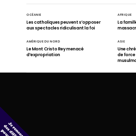
OCÉANIE
AFRIQUE
Les catholiques peuvent s’opposer
La famil
aux spectacles ridiculisant la foi
massac
AMÉRIQUE DU NORD
ASIE
Le Mont Cristo Rey menacé
Une chré
d’expropriation
de force
musulm