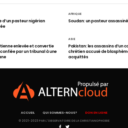
AFRIQUE
le d’un pasteur nigérian
Soudan: un pasteur assassin
rée
ASIE
tienne enlevée et convertie
Pakistan: les assassins d’un c
 confiée par un tribunal à une
chrétien accusé de blasphèm
ane
acquittés
ACCUEIL
QUI SOMMES-NOUS?
DON EN LIGNE
© 2021-2023 PAR L'OBSERVATOIRE DE LA CHRISTIANOPHOBIE