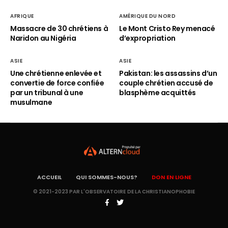
AFRIQUE
AMÉRIQUE DU NORD
Massacre de 30 chrétiens à
Le Mont Cristo Rey menacé
Naridon au Nigéria
d’expropriation
ASIE
ASIE
Une chrétienne enlevée et
Pakistan: les assassins d’un
convertie de force confiée
couple chrétien accusé de
par un tribunal à une
blasphème acquittés
musulmane
ACCUEIL
QUI SOMMES-NOUS?
DON EN LIGNE
© 2021-2023 PAR L'OBSERVATOIRE DE LA CHRISTIANOPHOBIE