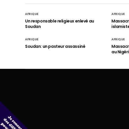
AFRIQUE
AFRIQUE
Un responsable religieux enlevé au
Massacre
Soudan
islamist
AFRIQUE
AFRIQUE
Soudan: un pasteur assassiné
Massacre
au Nigér