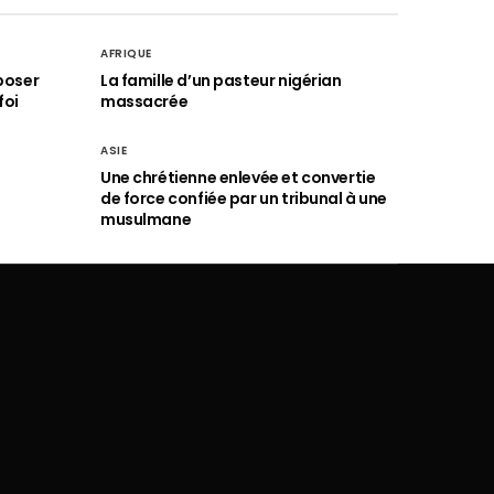
AFRIQUE
poser
La famille d’un pasteur nigérian
foi
massacrée
ASIE
Une chrétienne enlevée et convertie
de force confiée par un tribunal à une
musulmane