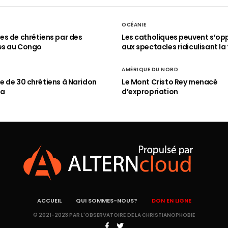
OCÉANIE
s de chrétiens par des
Les catholiques peuvent s’op
es au Congo
aux spectacles ridiculisant la 
AMÉRIQUE DU NORD
 de 30 chrétiens à Naridon
Le Mont Cristo Rey menacé
ia
d’expropriation
ACCUEIL
QUI SOMMES-NOUS?
DON EN LIGNE
© 2021-2023 PAR L'OBSERVATOIRE DE LA CHRISTIANOPHOBIE