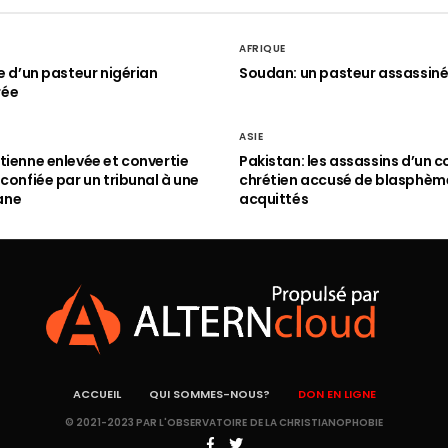
AFRIQUE
le d’un pasteur nigérian
Soudan: un pasteur assassin
rée
ASIE
tienne enlevée et convertie
Pakistan: les assassins d’un c
 confiée par un tribunal à une
chrétien accusé de blasphèm
ane
acquittés
ACCUEIL
QUI SOMMES-NOUS?
DON EN LIGNE
© 2021-2023 PAR L'OBSERVATOIRE DE LA CHRISTIANOPHOBIE