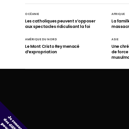
OCÉANIE
AFRIQUE
Les catholiques peuvent s’opposer
La famil
aux spectacles ridiculisant la foi
massac
AMÉRIQUE DU NORD
ASIE
Le Mont Cristo Rey menacé
Une chré
d’expropriation
de force
musulm