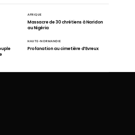
AFRIQUE
é
Massacre de 30 chrétiens à Naridon
au Nigéria
HAUTE-NORMANDIE
ouple
Profanation au cimetière d’Evreux
e