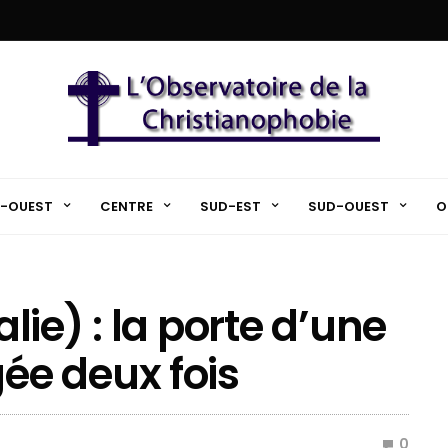
-OUEST
CENTRE
SUD-EST
SUD-OUEST
O
alie) : la porte d’une
e deux fois
0