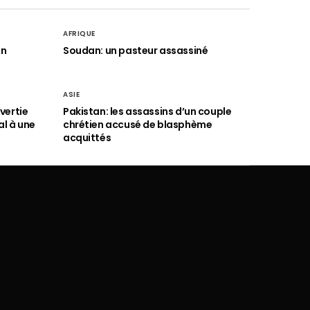
AFRIQUE
an
Soudan: un pasteur assassiné
ASIE
vertie
Pakistan: les assassins d’un couple
al à une
chrétien accusé de blasphème
acquittés