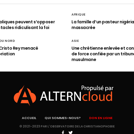
AFRIQUE
oliques peuvent s’opposer
La famille d’un pasteur nigéri
acles ridiculisant la foi
massacrée
 DU NORD
ASIE
Cristo Rey menacé
Une chrétienne enlevée et con
riation
de force confiée par un tribun
musulmane
ACCUEIL
QUI SOMMES-NOUS?
DON EN LIGNE
© 2021-2023 PAR L'OBSERVATOIRE DE LA CHRISTIANOPHOBIE