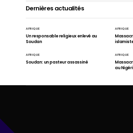
Dernières actualités
AFRIQUE
AFRIQUE
Un responsable religieux enlevé au
Massacre
Soudan
islamist
AFRIQUE
AFRIQUE
Soudan: un pasteur assassiné
Massacre
au Nigér