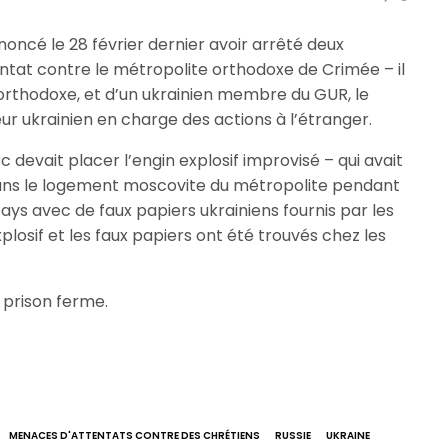
oncé le 28 février dernier avoir arrêté deux
entat contre le métropolite orthodoxe de Crimée – il
se orthodoxe, et d’un ukrainien membre du GUR, le
r ukrainien en charge des actions à l’étranger.
c devait placer l’engin explosif improvisé – qui avait
dans le logement moscovite du métropolite pendant
ays avec de faux papiers ukrainiens fournis par les
xplosif et les faux papiers ont été trouvés chez les
 prison ferme.
MENACES D'ATTENTATS CONTRE DES CHRÉTIENS
RUSSIE
UKRAINE