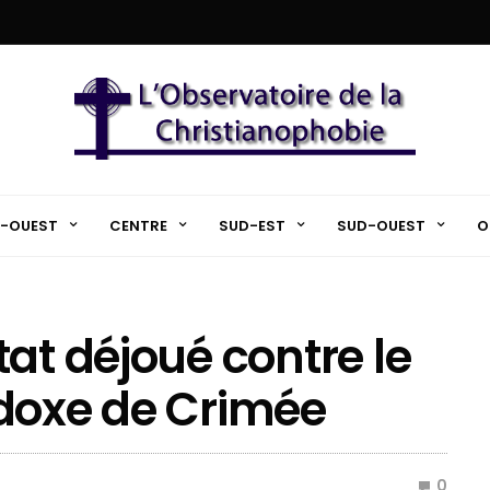
-OUEST
CENTRE
SUD-EST
SUD-OUEST
O
at déjoué contre le
odoxe de Crimée
0