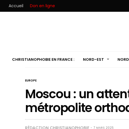
Accueil
Don en ligne
CHRISTIANOPHOBIE EN FRANCE :
NORD-EST
NORD
EUROPE
Moscou : un attent
métropolite orth
RÉDACTION CHRISTIANOPHOBIE
7 MARS 2025