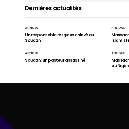
Dernières actualités
AFRIQUE
AFRIQUE
Un responsable religieux enlevé au
Massacre
Soudan
islamist
AFRIQUE
AFRIQUE
Soudan: un pasteur assassiné
Massacre
au Nigér