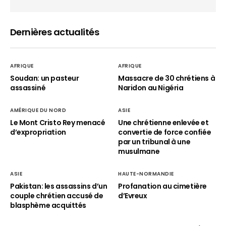
Dernières actualités
AFRIQUE
AFRIQUE
Soudan: un pasteur
Massacre de 30 chrétiens à
assassiné
Naridon au Nigéria
AMÉRIQUE DU NORD
ASIE
Le Mont Cristo Rey menacé
Une chrétienne enlevée et
d’expropriation
convertie de force confiée
par un tribunal à une
musulmane
ASIE
HAUTE-NORMANDIE
Pakistan: les assassins d’un
Profanation au cimetière
couple chrétien accusé de
d’Evreux
blasphème acquittés