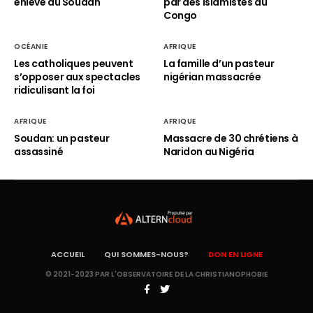
enlevé au Soudan
par des islamistes au
Congo
OCÉANIE
AFRIQUE
Les catholiques peuvent
La famille d’un pasteur
s’opposer aux spectacles
nigérian massacrée
ridiculisant la foi
AFRIQUE
AFRIQUE
Soudan: un pasteur
Massacre de 30 chrétiens à
assassiné
Naridon au Nigéria
ACCUEIL
QUI SOMMES-NOUS?
DON EN LIGNE
© 2021-2023 PAR L'OBSERVATOIRE DE LA CHRISTIANOPHOBIE