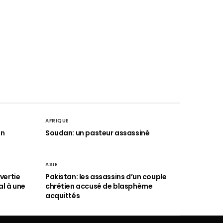
AFRIQUE
an
Soudan: un pasteur assassiné
ASIE
vertie
Pakistan: les assassins d’un couple
al à une
chrétien accusé de blasphème
acquittés