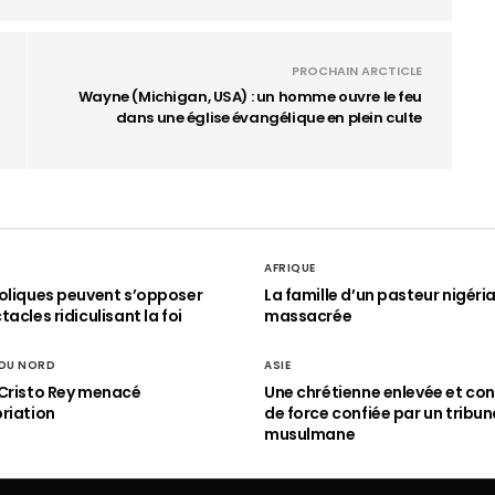
PROCHAIN ARCTICLE
Wayne (Michigan, USA) : un homme ouvre le feu
dans une église évangélique en plein culte
AFRIQUE
oliques peuvent s’opposer
La famille d’un pasteur nigéri
acles ridiculisant la foi
massacrée
 DU NORD
ASIE
Cristo Rey menacé
Une chrétienne enlevée et con
riation
de force confiée par un tribun
musulmane