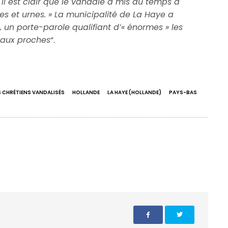
 il est clair que le vandale a mis du temps à
es et urnes. »
La municipalité de La Haye a
un porte-parole qualifiant d’« énormes » les
aux proches
“.
S CHRÉTIENS VANDALISÉS
HOLLANDE
LA HAYE (HOLLANDE)
PAYS-BAS