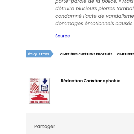
porte-parole de la police. « Mais
détruire plusieurs pierres tombal
condamné l’acte de vandalisme, 
dommages émotionnels causés 
Source
ÉTIQUETTES
CIMETIÈRES CHRÉTIENS PROFANÉS
CIMETIÈRE
Rédaction Christianophobie
Partager