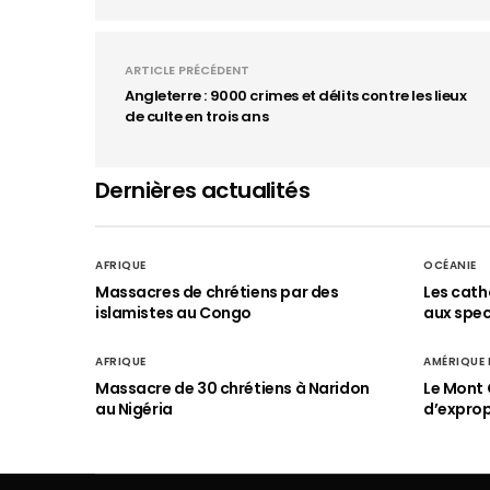
ARTICLE PRÉCÉDENT
Angleterre : 9000 crimes et délits contre les lieux
de culte en trois ans
Dernières actualités
AFRIQUE
OCÉANIE
Massacres de chrétiens par des
Les cath
islamistes au Congo
aux spect
AFRIQUE
AMÉRIQUE
Massacre de 30 chrétiens à Naridon
Le Mont 
au Nigéria
d’exprop