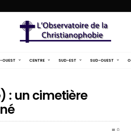
-OUEST
CENTRE
SUD-EST
SUD-OUEST
O
 : un cimetière
ané
0