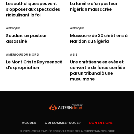
Les catholiques peuvent
La famille d’un pasteur
s’opposer aux spectacles
nigérian massacrée
ridiculisant la foi
AFRIQUE
AFRIQUE
Soudan: un pasteur
Massacre de 30 chrétiens à
assassiné
Naridon au Nigéria
AMÉRIQUE DU NORD
ASIE
Le Mont Cristo Rey menacé
Une chrétienne enlevée et
d’expropriation
convertie de force confiée
par un tribunal à une
musulmane
ACCUEIL
QUI SOMMES-NOUS?
DON EN LIGNE
© 2021-2023 PAR L'OBSERVATOIRE DE LA CHRISTIANOPHOBIE