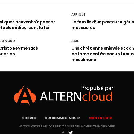
AFRIQUE
oliques peuvent s’opposer
La famille d’un pasteur nigéri
acles ridiculisant la foi
massacrée
 DU NORD
ASIE
Cristo Rey menacé
Une chrétienne enlevée et con
riation
de force confiée par un tribun
musulmane
ACCUEIL
QUI SOMMES-NOUS?
DON EN LIGNE
© 2021-2023 PAR L'OBSERVATOIRE DE LA CHRISTIANOPHOBIE