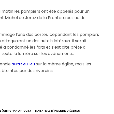
du matin les pompiers ont été appelés pour un
int Michel de Jerez de la Frontera au sud de
dommagé l’une des portes; cependant les pompiers
 attaquaient un des autels latéraux. Il serait
té a condamné les faits et s’est dite prête à
re toute la lumière sur les évènements.
ncendie
sur la même église, mais les
aurait eu lieu
éteintes par des riverains.
E (CHRISTIANOPHOBIE)
TENTATIVES D'INCENDIE D'ÉGLISES