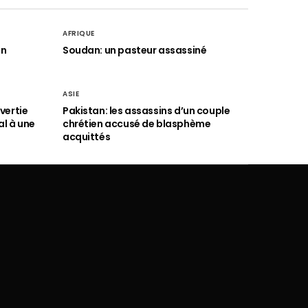
AFRIQUE
an
Soudan: un pasteur assassiné
ASIE
vertie
Pakistan: les assassins d’un couple
al à une
chrétien accusé de blasphème
acquittés