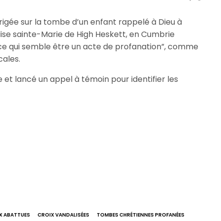
érigée sur la tombe d’un enfant rappelé à Dieu à
glise sainte-Marie de High Heskett, en Cumbrie
à ce qui semble être un acte de profanation”, comme
cales.
le et lancé un appel à témoin pour identifier les
X ABATTUES
CROIX VANDALISÉES
TOMBES CHRÉTIENNES PROFANÉES