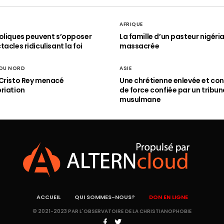
AFRIQUE
oliques peuvent s’opposer
La famille d’un pasteur nigéri
acles ridiculisant la foi
massacrée
 DU NORD
ASIE
Cristo Rey menacé
Une chrétienne enlevée et con
riation
de force confiée par un tribun
musulmane
ACCUEIL
QUI SOMMES-NOUS?
DON EN LIGNE
© 2021-2023 PAR L'OBSERVATOIRE DE LA CHRISTIANOPHOBIE