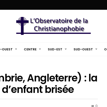
-OUEST
CENTRE
SUD-EST
SUD-OUEST
O
rie, Angleterre) : la
 d’enfant brisée
0