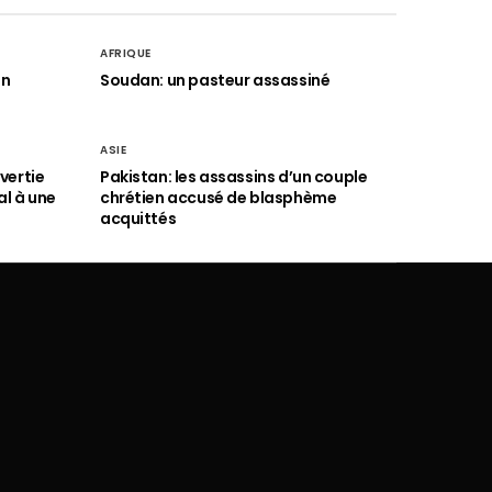
AFRIQUE
an
Soudan: un pasteur assassiné
ASIE
vertie
Pakistan: les assassins d’un couple
al à une
chrétien accusé de blasphème
acquittés