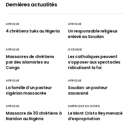
Dernières actualités
AFRIQUE
AFRIQUE
4 chrétiens tués au Nigeria
Un responsable religieux
enlevé au Soudan
AFRIQUE
OCÉANIE
Massacres de chrétiens
Les catholiques peuvent
par des islamistes au
s’opposer aux spectacles
Congo
ridiculisant la foi
AFRIQUE
AFRIQUE
La famille d’un pasteur
Soudan: un pasteur
nigérian massacrée
assassiné
AFRIQUE
AMÉRIQUE DU NORD
Massacre de 30 chrétiens à
Le Mont Cristo Rey menacé
Naridon au Nigéria
d’expropriation