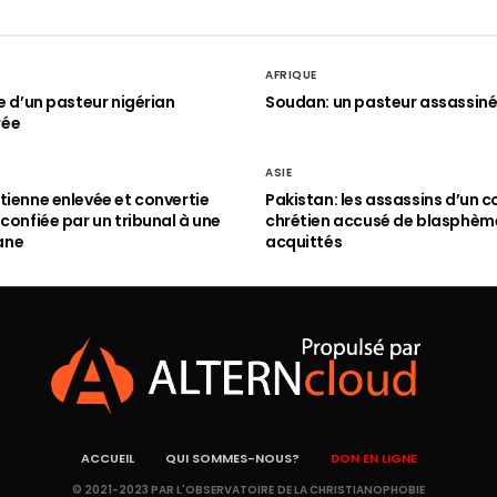
AFRIQUE
le d’un pasteur nigérian
Soudan: un pasteur assassin
rée
ASIE
tienne enlevée et convertie
Pakistan: les assassins d’un c
 confiée par un tribunal à une
chrétien accusé de blasphèm
ane
acquittés
ACCUEIL
QUI SOMMES-NOUS?
DON EN LIGNE
© 2021-2023 PAR L'OBSERVATOIRE DE LA CHRISTIANOPHOBIE