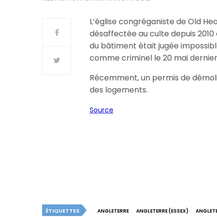
L’église congréganiste de Old Hea
désaffectée au culte depuis 2010 
du bâtiment était jugée impossibl
comme criminel le 20 mai dernier
Récemment, un permis de démolir
des logements.
Source
ÉTIQUETTES
ANGLETERRE
ANGLETERRE (ESSEX)
ANGLETE