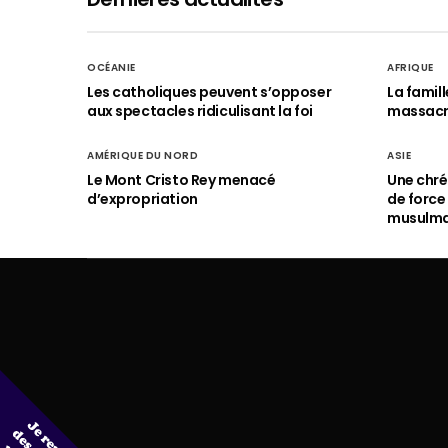
OCÉANIE
AFRIQUE
Les catholiques peuvent s’opposer
La famil
aux spectacles ridiculisant la foi
massac
AMÉRIQUE DU NORD
ASIE
Le Mont Cristo Rey menacé
Une chré
d’expropriation
de force
musulm