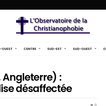
-OUEST
CENTRE
SUD-EST
SUD-OUEST
O
 Angleterre) :
lise désaffectée
0