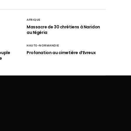
AFRIQUE
é
Massacre de 30 chrétiens à Naridon
au Nigéria
HAUTE-NORMANDIE
ouple
Profanation au cimetière d’Evreux
e