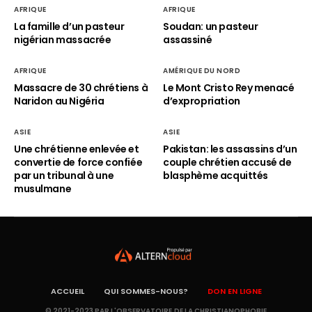
AFRIQUE
AFRIQUE
La famille d’un pasteur
Soudan: un pasteur
nigérian massacrée
assassiné
AFRIQUE
AMÉRIQUE DU NORD
Massacre de 30 chrétiens à
Le Mont Cristo Rey menacé
Naridon au Nigéria
d’expropriation
ASIE
ASIE
Une chrétienne enlevée et
Pakistan: les assassins d’un
convertie de force confiée
couple chrétien accusé de
par un tribunal à une
blasphème acquittés
musulmane
ACCUEIL
QUI SOMMES-NOUS?
DON EN LIGNE
© 2021-2023 PAR L'OBSERVATOIRE DE LA CHRISTIANOPHOBIE