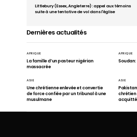
Littlebury (Essex, Angleterre) : appel aux témoins
suite à une tentative de vol dans l'église
Dernières actualités
AFRIQUE
AFRIQUE
La famille d’un pasteur nigérian
Soudan: 
massacrée
ASIE
ASIE
Une chrétienne enlevée et convertie
Pakistan
de force confiée par un tribunal à une
chrétie
musulmane
acquitt