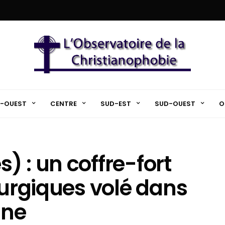
-OUEST
CENTRE
SUD-EST
SUD-OUEST
O
 : un coffre-fort
turgiques volé dans
ane