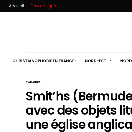
Accueil
Don en ligne
CHRISTIANOPHOBIE EN FRANCE :
NORD-EST
NORD
CARAIBES
Smit’hs (Bermudes)
avec des objets li
une église anglic