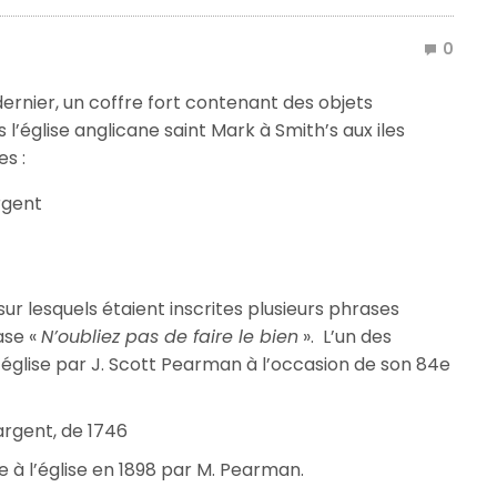
0
ernier, un coffre fort contenant des objets
 l’église anglicane saint Mark à Smith’s aux iles
s :
rgent
sur lesquels étaient inscrites plusieurs phrases
ase «
N’oubliez pas de faire le bien
».
L’un des
l’église par J. Scott Pearman à l’occasion de son 84e
rgent, de 1746
e à l’église en 1898 par M. Pearman.