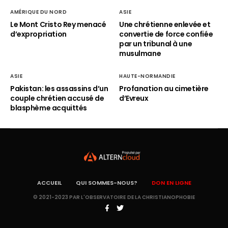
AMÉRIQUE DU NORD
ASIE
Le Mont Cristo Rey menacé
Une chrétienne enlevée et
d’expropriation
convertie de force confiée
par un tribunal à une
musulmane
ASIE
HAUTE-NORMANDIE
Pakistan: les assassins d’un
Profanation au cimetière
couple chrétien accusé de
d’Evreux
blasphème acquittés
ACCUEIL
QUI SOMMES-NOUS?
DON EN LIGNE
© 2021-2023 PAR L'OBSERVATOIRE DE LA CHRISTIANOPHOBIE