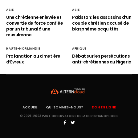
ASIE
ASIE
Une chrétienne enlevée et
Pakistan: les assassins d’un
convertie de force confiée
couple chrétien accusé de
par un tribunal à une
blasphème acquittés
musulmane
HAUTE-NORMANDIE
AFRIQUE
Profanation au cimetière
Débat sur les persécutions
d’Evreux
anti-chrétiennes au Nigeria
ACCUEIL
QUI SOMMES-NOUS?
DON EN LIGNE
© 2021-2023 PAR L'OBSERVATOIRE DE LA CHRISTIANOPHOBIE