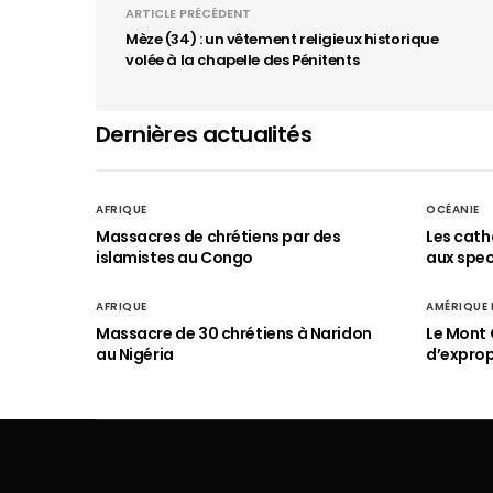
ARTICLE PRÉCÉDENT
Mèze (34) : un vêtement religieux historique
volée à la chapelle des Pénitents
Dernières actualités
AFRIQUE
OCÉANIE
Massacres de chrétiens par des
Les cath
islamistes au Congo
aux spect
AFRIQUE
AMÉRIQUE
Massacre de 30 chrétiens à Naridon
Le Mont 
au Nigéria
d’exprop