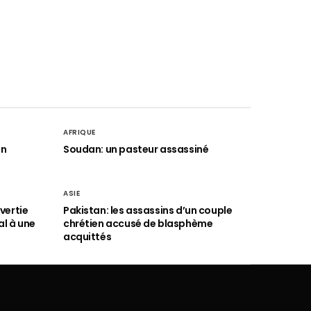
AFRIQUE
an
Soudan: un pasteur assassiné
ASIE
vertie
Pakistan: les assassins d’un couple
al à une
chrétien accusé de blasphème
acquittés