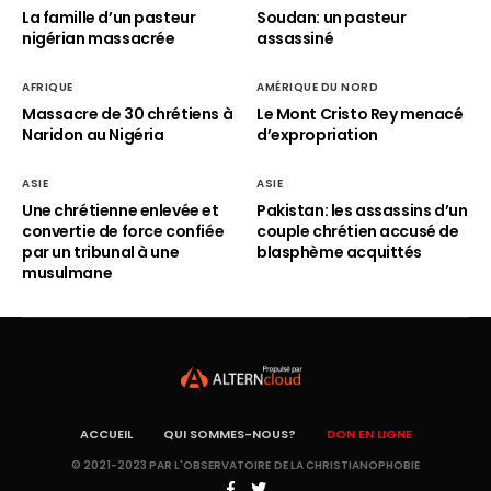
La famille d’un pasteur
Soudan: un pasteur
nigérian massacrée
assassiné
AFRIQUE
AMÉRIQUE DU NORD
Massacre de 30 chrétiens à
Le Mont Cristo Rey menacé
Naridon au Nigéria
d’expropriation
ASIE
ASIE
Une chrétienne enlevée et
Pakistan: les assassins d’un
convertie de force confiée
couple chrétien accusé de
par un tribunal à une
blasphème acquittés
musulmane
ACCUEIL
QUI SOMMES-NOUS?
DON EN LIGNE
© 2021-2023 PAR L'OBSERVATOIRE DE LA CHRISTIANOPHOBIE