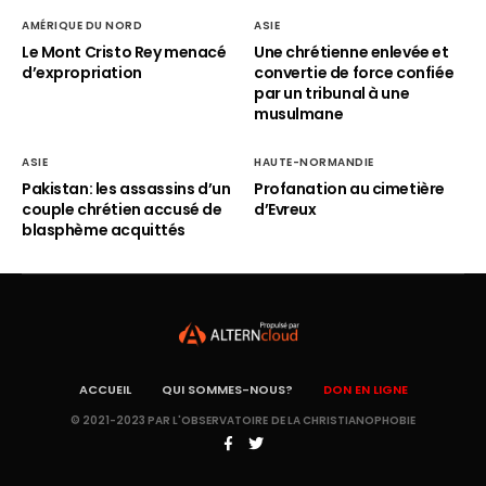
AMÉRIQUE DU NORD
ASIE
Le Mont Cristo Rey menacé
Une chrétienne enlevée et
d’expropriation
convertie de force confiée
par un tribunal à une
musulmane
ASIE
HAUTE-NORMANDIE
Pakistan: les assassins d’un
Profanation au cimetière
couple chrétien accusé de
d’Evreux
blasphème acquittés
ACCUEIL
QUI SOMMES-NOUS?
DON EN LIGNE
© 2021-2023 PAR L'OBSERVATOIRE DE LA CHRISTIANOPHOBIE