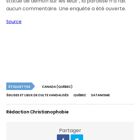
statue de démon sur les lieux”, la paroisse n’a fait
aucun commentaire. Une enquête a été ouverte.
Source
ÉTIQUETTES
CANADA (QUÉBEC)
ÉGLISES ET LIEUX DE CULTE VANDALISÉS
QUÉBEC
SATANISME
Rédaction Christianophobie
Partager