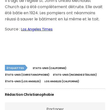
Il s’agit de l’église St. John’s United Methodist
Church qui a été complètement détruite. Elle avait
été bâtie en 1924. Les pompiers ont néanmoins
réussi à sauver le bâtiment en lui même et le toit.
Source :
Los Angeles Times
ÉTIQUETTES
ETATS-UNIS (CALIFORNIE)
ÉTATS-UNIS (CHRISTIANOPHOBIE)
ETATS-UNIS (INCENDIE D'ÉGLISES)
ÉTATS-UNIS (LOS ANGELES)
LOS ANGELES (CALIFORNIE)
Rédaction Christianophobie
Partager