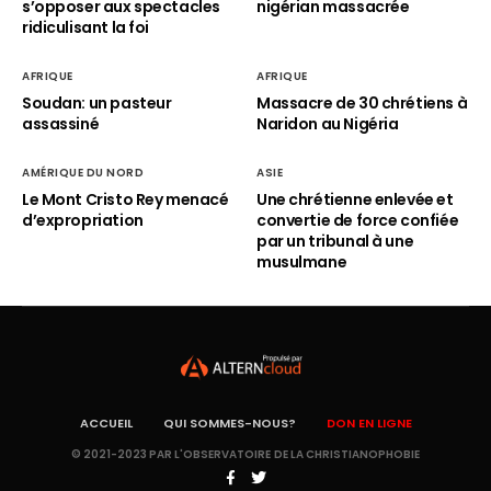
s’opposer aux spectacles
nigérian massacrée
ridiculisant la foi
AFRIQUE
AFRIQUE
Soudan: un pasteur
Massacre de 30 chrétiens à
assassiné
Naridon au Nigéria
AMÉRIQUE DU NORD
ASIE
Le Mont Cristo Rey menacé
Une chrétienne enlevée et
d’expropriation
convertie de force confiée
par un tribunal à une
musulmane
ACCUEIL
QUI SOMMES-NOUS?
DON EN LIGNE
© 2021-2023 PAR L'OBSERVATOIRE DE LA CHRISTIANOPHOBIE