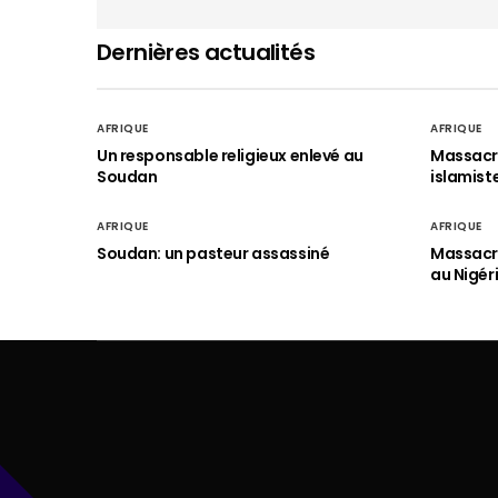
Dernières actualités
AFRIQUE
AFRIQUE
Un responsable religieux enlevé au
Massacre
Soudan
islamist
AFRIQUE
AFRIQUE
Soudan: un pasteur assassiné
Massacre
au Nigér