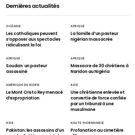
Dernières actualités
OCÉANIE
AFRIQUE
Les catholiques peuvent
La famille d’un pasteur
s’opposer aux spectacles
nigérian massacrée
ridiculisant la foi
AFRIQUE
AFRIQUE
Soudan: un pasteur
Massacre de 30 chrétiens à
assassiné
Naridon au Nigéria
AMÉRIQUE DU NORD
ASIE
Le Mont Cristo Rey menacé
Une chrétienne enlevée et
d’expropriation
convertie de force confiée
par un tribunal à une
musulmane
ASIE
HAUTE-NORMANDIE
Pakistan: les assassins d’un
Profanation au cimetière