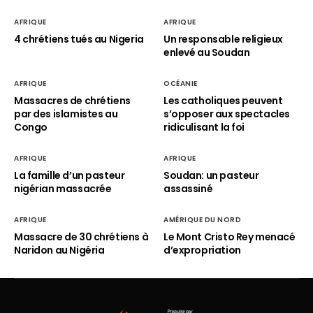
AFRIQUE
AFRIQUE
4 chrétiens tués au Nigeria
Un responsable religieux
enlevé au Soudan
AFRIQUE
OCÉANIE
Massacres de chrétiens
Les catholiques peuvent
par des islamistes au
s’opposer aux spectacles
Congo
ridiculisant la foi
AFRIQUE
AFRIQUE
La famille d’un pasteur
Soudan: un pasteur
nigérian massacrée
assassiné
AFRIQUE
AMÉRIQUE DU NORD
Massacre de 30 chrétiens à
Le Mont Cristo Rey menacé
Naridon au Nigéria
d’expropriation