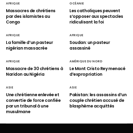
AFRIQUE
OCÉANIE
Massacres de chrétiens
Les catholiques peuvent
par des islamistes au
s’opposer aux spectacles
Congo
ridiculisant la foi
AFRIQUE
AFRIQUE
La famille d’un pasteur
Soudan: un pasteur
nigérian massacrée
assassiné
AFRIQUE
AMÉRIQUE DU NORD
Massacre de 30 chrétiens à
Le Mont Cristo Rey menacé
Naridon au Nigéria
d’expropriation
ASIE
ASIE
Une chrétienne enlevée et
Pakistan: les assassins d’un
convertie de force confiée
couple chrétien accusé de
par un tribunal à une
blasphème acquittés
musulmane