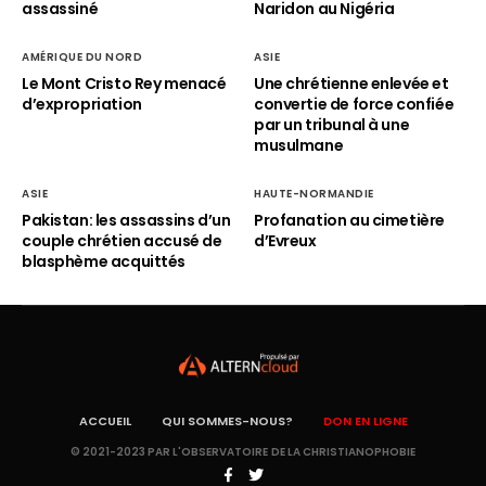
assassiné
Naridon au Nigéria
AMÉRIQUE DU NORD
ASIE
Le Mont Cristo Rey menacé
Une chrétienne enlevée et
d’expropriation
convertie de force confiée
par un tribunal à une
musulmane
ASIE
HAUTE-NORMANDIE
Pakistan: les assassins d’un
Profanation au cimetière
couple chrétien accusé de
d’Evreux
blasphème acquittés
ACCUEIL
QUI SOMMES-NOUS?
DON EN LIGNE
© 2021-2023 PAR L'OBSERVATOIRE DE LA CHRISTIANOPHOBIE