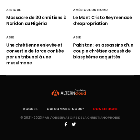
AFRIQUE
AMÉRIQUE DU NORD
Massacre de 30 chrétiens à
Le Mont Cristo Rey menacé
Naridon au Nigéria
d’expropriation
ASIE
ASIE
Une chrétienne enlevée et
Pakistan: les assassins d’un
convertie de force confiée
couple chrétien accusé de
par un tribunal à une
blasphème acquittés
musulmane
ACCUEIL
QUI SOMMES-NOUS?
DON EN LIGNE
© 2021-2023 PAR L'OBSERVATOIRE DE LA CHRISTIANOPHOBIE