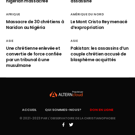
nigérian massacrée
assassiné
AFRIQUE
AMÉRIQUE DU NORD
Massacre de 30 chrétiens à
Le Mont Cristo Rey menacé
Naridon au Nigéria
d’expropriation
ASIE
ASIE
Une chrétienne enlevée et
Pakistan: les assassins d’un
convertie de force confiée
couple chrétien accusé de
par un tribunal à une
blasphème acquittés
musulmane
ACCUEIL
QUI SOMMES-NOUS?
DON EN LIGNE
© 2021-2023 PAR L'OBSERVATOIRE DE LA CHRISTIANOPHOBIE