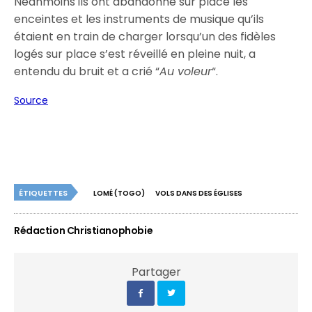
Néanmoins ils ont abandonné sur place les
enceintes et les instruments de musique qu’ils
étaient en train de charger lorsqu’un des fidèles
logés sur place s’est réveillé en pleine nuit, a
entendu du bruit et a crié “
Au voleur
“.
Source
ÉTIQUETTES
LOMÉ (TOGO)
VOLS DANS DES ÉGLISES
Rédaction Christianophobie
Partager