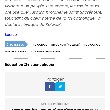
vivante d’un peuple. Pire encore, les malfaiteurs
ont osé aller jusqu’à profaner le Saint Sacrément,
touchant au cœur même de la foi catholique”, a
déclaré l’évêque de Kolwezi
“.
Source
ÉTIQUETTES
RD CONGO
RD CONGO (KOLWEZI)
RDC CONGO
VOL DE STATUES
VOLS DANS DES ÉGLISES
Rédaction Christianophobie
Partager
ARTICLE PRÉCÉDENT
Mola di Bari (Pouilles, Italie) : vol d'une statue de saint