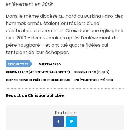
enlèvement en 2019
“.
Dans le même diocèse au nord du Burkina Faso, des
hommes armés étaient entrés lors d’une
célébration du chemin de Croix dans une église, le 5
avril 2019 – deux semaines après l’enlèvement du
père Yougbaré – et ont tué quatre fidèles qui
tentaient de leur échapper.
ÉTIQUETTES
BURKINA FASO
BURKINA FASO (ATTENTATS DJIHADISTES)
BURKINA FASO (DJIBO)
DISPARITIONS DE PRÊTRES ET DE RELIGIEUX
ENLÈVEMENTS DE PRÊTRES
Rédaction Christianophobie
Partager