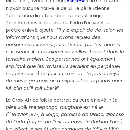
Mr Dabiré, évêque de Dori,
à la Croix Africa
confirme
n’avoir aucune nouvelle de lui. Le père Etienne
Tandamba, directeur de la radio catholique
Taamba dans le diocèse de Fada d’où vient le
prêtre enlevé, ajoute : “
il y a espoir de vie, selon les
informations que nous avons reçues des
personnes enlevées, puis libérées par les mêmes
ravisseurs. Aux dernières nouvelles, il serait dans le
territoire malien. Ces personnes ont également
expliqué que les ravisseurs seraient en perpétuel
mouvement. À ce jour, lui-même n’a pas envoyé
de message, mais on a espoir et nous prions pour
lui, afin qu’il soit libér
é”.
La Croix Africa fait le portrait du curé enlevé : “
Le
père Joël Wenepanga Yougbaré est né le
er
1
janvier 1977, à Seiga, paroisse de Diabo, diocèse
de Fada (région de l’est du pays du Burkina Faso).
Il a effectué ses études primaires de 1984 à 1990,