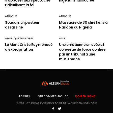
s’opposer aux spectacles
nigérian massacrée
ridiculisant la foi
AFRIQUE
AFRIQUE
Soudan: un pasteur
Massacre de 30 chrétiens à
assassiné
Naridon au Nigéria
AMÉRIQUE DU NORD
ASIE
Le Mont Cristo Rey menacé
Une chrétienne enlevée et
d’expropriation
convertie de force confiée
par un tribunal à une
musulmane
ACCUEIL
QUI SOMMES-NOUS?
DON EN LIGNE
© 2021-2023 PAR L'OBSERVATOIRE DE LA CHRISTIANOPHOBIE