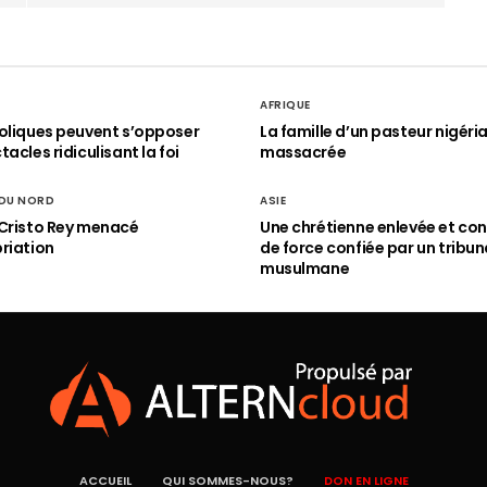
AFRIQUE
oliques peuvent s’opposer
La famille d’un pasteur nigéri
acles ridiculisant la foi
massacrée
 DU NORD
ASIE
Cristo Rey menacé
Une chrétienne enlevée et con
riation
de force confiée par un tribun
musulmane
ACCUEIL
QUI SOMMES-NOUS?
DON EN LIGNE