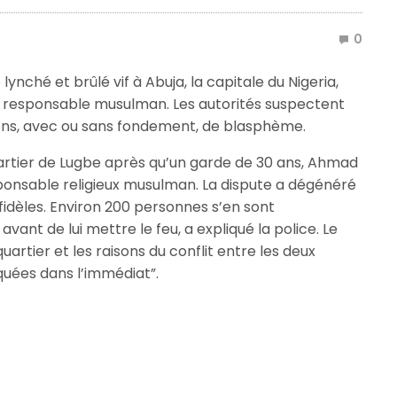
0
ynché et brûlé vif à Abuja, la capitale du Nigeria,
un responsable musulman. Les autorités suspectent
ons, avec ou sans fondement, de blasphème.
uartier de Lugbe après qu’un garde de 30 ans, Ahmad
ponsable religieux musulman. La dispute a dégénéré
s fidèles. Environ 200 personnes s’en sont
nt de lui mettre le feu, a expliqué la police. Le
artier et les raisons du conflit entre les deux
ées dans l’immédiat”.