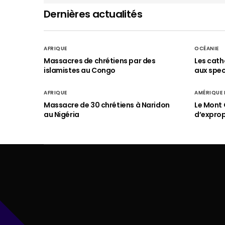
Dernières actualités
AFRIQUE
OCÉANIE
Massacres de chrétiens par des
Les cath
islamistes au Congo
aux spect
AFRIQUE
AMÉRIQUE
Massacre de 30 chrétiens à Naridon
Le Mont 
au Nigéria
d’exprop