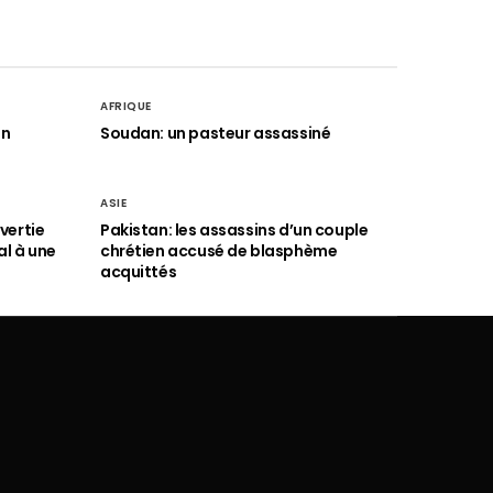
AFRIQUE
an
Soudan: un pasteur assassiné
ASIE
vertie
Pakistan: les assassins d’un couple
al à une
chrétien accusé de blasphème
acquittés