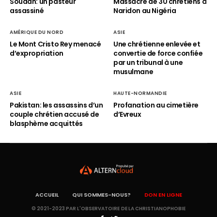
Soudan: un pasteur
Massacre de 30 chrétiens à
assassiné
Naridon au Nigéria
AMÉRIQUE DU NORD
ASIE
Le Mont Cristo Rey menacé
Une chrétienne enlevée et
d’expropriation
convertie de force confiée
par un tribunal à une
musulmane
ASIE
HAUTE-NORMANDIE
Pakistan: les assassins d’un
Profanation au cimetière
couple chrétien accusé de
d’Evreux
blasphème acquittés
ACCUEIL
QUI SOMMES-NOUS?
DON EN LIGNE
© 2021-2023 PAR L'OBSERVATOIRE DE LA CHRISTIANOPHOBIE