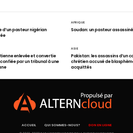
AFRIQUE
le d’un pasteur nigérian
Soudan: un pasteur assassin
rée
ASIE
tienne enlevée et convertie
Pakistan: les assassins d’un c
 confiée par un tribunal à une
chrétien accusé de blasphèm
ane
acquittés
ACCUEIL
QUI SOMMES-NOUS?
DON EN LIGNE