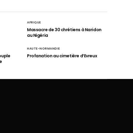
AFRIQUE
é
Massacre de 30 chrétiens à Naridon
au Nigéria
HAUTE-NORMANDIE
ouple
Profanation au cimetière d’Evreux
e