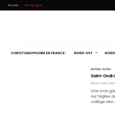
Accueil
Don en ligne
CHRISTIANOPHOBIE EN FRANCE :
NORD-EST
NORD
RHÔNE-ALPES
Saint-Ondras
RÉDACTION CHRIS
Une croix g
sur l’église 
collège des 