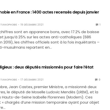
hobie en France : 1400 actes recensés depuis janvier
TIANOPHOBIE
19 DÉCEMBRE 2021
1
chiffres sont en apparence bons, avec 17.2% de baisse
 et jusqu’à 25% sur les actes anti-catholiques (686
 2019), les chiffres officiels sont à la fois inquiétants –
nti-musulmans repartent en…
ligieux : deux députés missionnés pour faire l’état
TIANOPHOBIE
17 DÉCEMBRE 2021
0
bre, Jean Castex, premier Ministre, a missionné deux
es, le député de Moselle Ludovic Mendès (LREM), et la
 Hauts-de-Seine Isabelle Florennes (Modem). Ces
t « chargés d’une mission temporaire ayant pour objet
re…