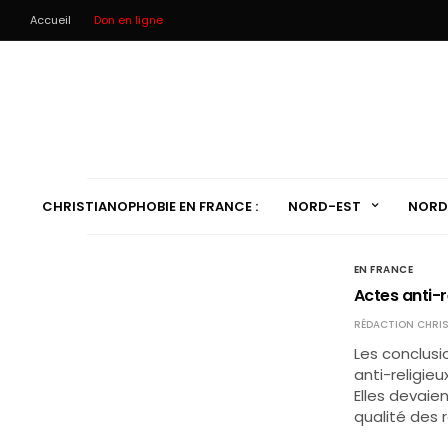
Accueil
Don en ligne
CHRISTIANOPHOBIE EN FRANCE :
NORD-EST
NORD
EN FRANCE
Actes anti-r
RÉDACTION CHRIS
Les conclusi
anti-religie
Elles devaie
qualité des r