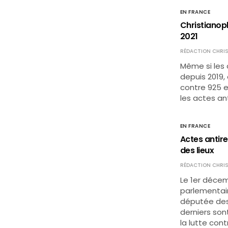
EN FRANCE
Christianop
2021
RÉDACTION CHRIS
Même si les 
depuis 2019,
contre 925 en
les actes a
EN FRANCE
Actes antire
des lieux
RÉDACTION CHRIS
Le 1er décem
parlementair
députée des
derniers son
la lutte cont