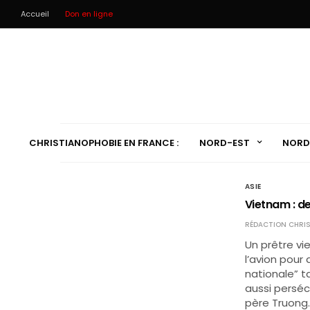
Accueil
Don en ligne
CHRISTIANOPHOBIE EN FRANCE :
NORD-EST
NORD
ASIE
Vietnam : d
RÉDACTION CHRIS
Un prêtre v
l’avion pour 
nationale” t
aussi perséc
père Truong