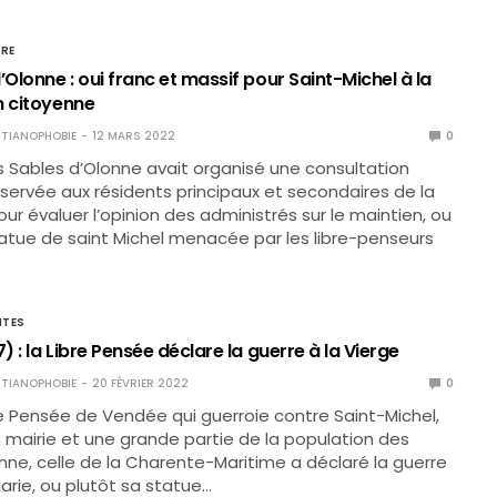
IRE
’Olonne : oui franc et massif pour Saint-Michel à la
n citoyenne
TIANOPHOBIE
12 MARS 2022
0
s Sables d’Olonne avait organisé une consultation
servée aux résidents principaux et secondaires de la
 évaluer l’opinion des administrés sur le maintien, ou
tatue de saint Michel menacée par les libre-penseurs
NTES
7) : la Libre Pensée déclare la guerre à la Vierge
TIANOPHOBIE
20 FÉVRIER 2022
0
re Pensée de Vendée qui guerroie contre Saint-Michel,
a mairie et une grande partie de la population des
nne, celle de la Charente-Maritime a déclaré la guerre
Marie, ou plutôt sa statue…