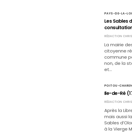
PAYS-DE-LA-LO
Les Sables d
consultatio
RÉDACTION CHRIS
La mairie de
citoyenne ré
commune pour
non, de la s
et…
POITOU-CHARE
Ile-de-Ré (1
RÉDACTION CHRIS
Après la Lib
mais aussi l
Sables d’Olo
à la Vierge 