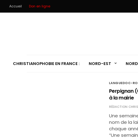
Accueil
Don en ligne
CHRISTIANOPHOBIE EN FRANCE :
NORD-EST
NORD
LANGUEDOC-RO
Perpignan (6
à la mairie
RÉDACTION CHRIS
Une semaine 
nom de la la
chaque année
“Une semain