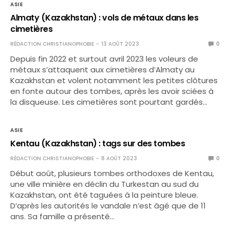
ASIE
Almaty (Kazakhstan) : vols de métaux dans les
cimetières
RÉDACTION CHRISTIANOPHOBIE
13 AOÛT 2023
0
Depuis fin 2022 et surtout avril 2023 les voleurs de
métaux s’attaquent aux cimetières d’Almaty au
Kazakhstan et volent notamment les petites clôtures
en fonte autour des tombes, après les avoir sciées à
la disqueuse. Les cimetières sont pourtant gardés…
ASIE
Kentau (Kazakhstan) : tags sur des tombes
RÉDACTION CHRISTIANOPHOBIE
8 AOÛT 2023
0
Début août, plusieurs tombes orthodoxes de Kentau,
une ville minière en déclin du Turkestan au sud du
Kazakhstan, ont été taguées à la peinture bleue.
D’après les autorités le vandale n’est âgé que de 11
ans. Sa famille a présenté…